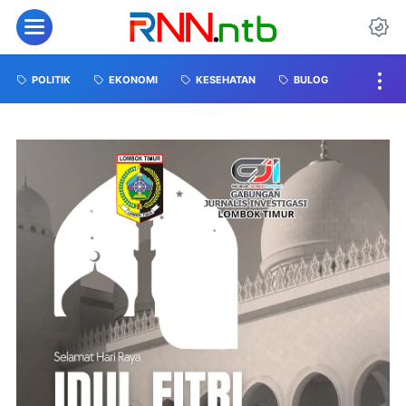
POLITIK
EKONOMI
KESEHATAN
BULOG