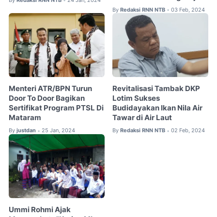
By
Redaksi RNN NTB
24 Jan, 2024
•
By
Redaksi RNN NTB
03 Feb, 2024
•
Menteri ATR/BPN Turun
Revitalisasi Tambak DKP
Door To Door Bagikan
Lotim Sukses
Sertifikat Program PTSL Di
Budidayakan Ikan Nila Air
Mataram
Tawar di Air Laut
By
justdan
25 Jan, 2024
By
Redaksi RNN NTB
02 Feb, 2024
•
•
Ummi Rohmi Ajak