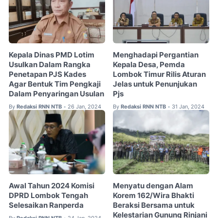
Kepala Dinas PMD Lotim
Menghadapi Pergantian
Usulkan Dalam Rangka
Kepala Desa, Pemda
Penetapan PJS Kades
Lombok Timur Rilis Aturan
Agar Bentuk Tim Pengkaji
Jelas untuk Penunjukan
Dalam Penyaringan Usulan
Pjs
By
Redaksi RNN NTB
26 Jan, 2024
By
Redaksi RNN NTB
31 Jan, 2024
•
•
Awal Tahun 2024 Komisi
Menyatu dengan Alam
DPRD Lombok Tengah
Korem 162/Wira Bhakti
Selesaikan Ranperda
Beraksi Bersama untuk
Kelestarian Gunung Rinjani