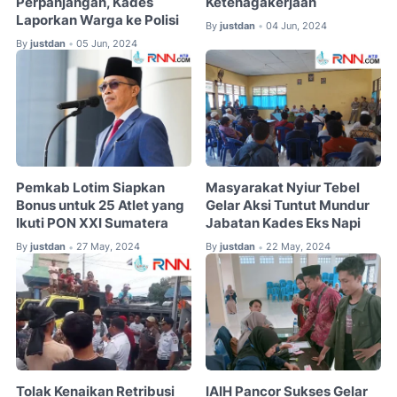
Perpanjangan, Kades
Ketenagakerjaan
Laporkan Warga ke Polisi
By
justdan
04 Jun, 2024
•
By
justdan
05 Jun, 2024
•
Pemkab Lotim Siapkan
Masyarakat Nyiur Tebel
Bonus untuk 25 Atlet yang
Gelar Aksi Tuntut Mundur
Ikuti PON XXI Sumatera
Jabatan Kades Eks Napi
By
justdan
27 May, 2024
By
justdan
22 May, 2024
•
•
Tolak Kenaikan Retribusi
IAIH Pancor Sukses Gelar