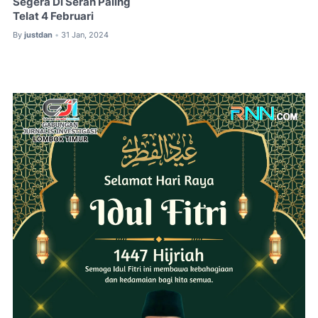
Segera Di Serah Paling
Telat 4 Februari
By
justdan
31 Jan, 2024
•