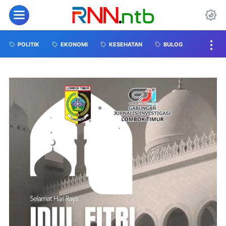
POLITIK
EKONOMI
KESEHATAN
BULOG