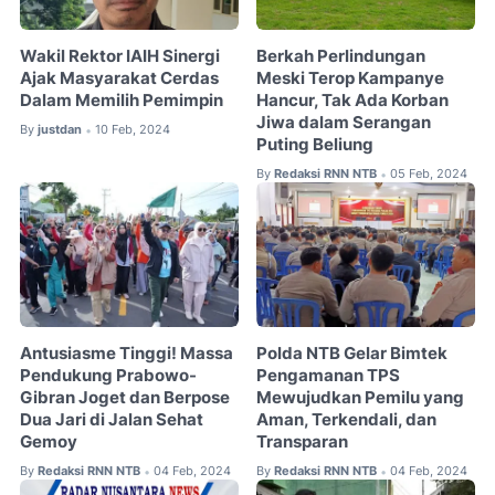
Wakil Rektor IAIH Sinergi
Berkah Perlindungan
Ajak Masyarakat Cerdas
Meski Terop Kampanye
Dalam Memilih Pemimpin
Hancur, Tak Ada Korban
Jiwa dalam Serangan
By
justdan
10 Feb, 2024
•
Puting Beliung
By
Redaksi RNN NTB
05 Feb, 2024
•
Antusiasme Tinggi! Massa
Polda NTB Gelar Bimtek
Pendukung Prabowo-
Pengamanan TPS
Gibran Joget dan Berpose
Mewujudkan Pemilu yang
Dua Jari di Jalan Sehat
Aman, Terkendali, dan
Gemoy
Transparan
By
Redaksi RNN NTB
04 Feb, 2024
By
Redaksi RNN NTB
04 Feb, 2024
•
•