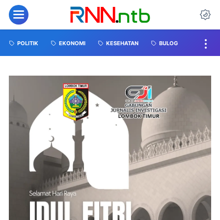
POLITIK
EKONOMI
KESEHATAN
BULOG