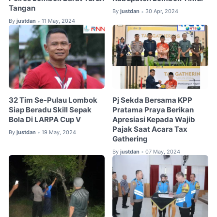
Tangan
By
justdan
30 Apr, 2024
•
By
justdan
11 May, 2024
•
32 Tim Se-Pulau Lombok
Pj Sekda Bersama KPP
Siap Beradu Skill Sepak
Pratama Praya Berikan
Bola Di LARPA Cup V
Apresiasi Kepada Wajib
Pajak Saat Acara Tax
By
justdan
19 May, 2024
•
Gathering
By
justdan
07 May, 2024
•