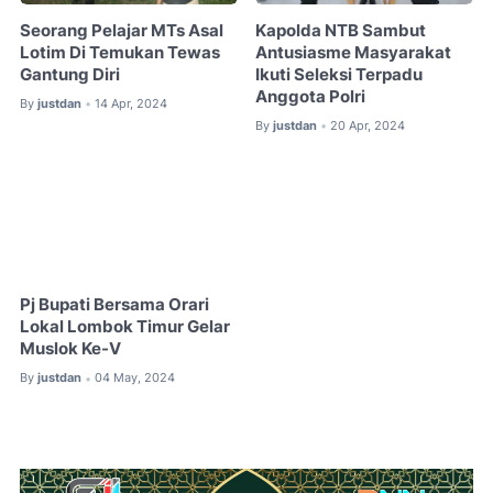
Seorang Pelajar MTs Asal
Kapolda NTB Sambut
Lotim Di Temukan Tewas
Antusiasme Masyarakat
Gantung Diri
Ikuti Seleksi Terpadu
Anggota Polri
By
justdan
14 Apr, 2024
•
By
justdan
20 Apr, 2024
•
Pj Bupati Bersama Orari
Lokal Lombok Timur Gelar
Muslok Ke-V
By
justdan
04 May, 2024
•