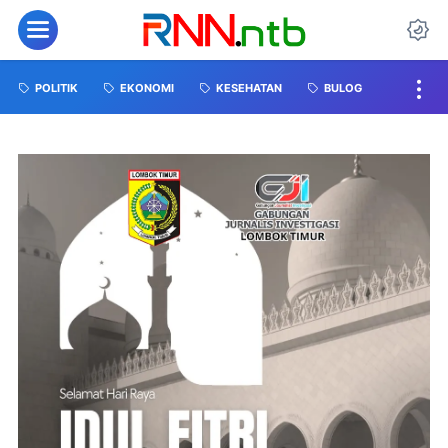
POLITIK
EKONOMI
KESEHATAN
BULOG