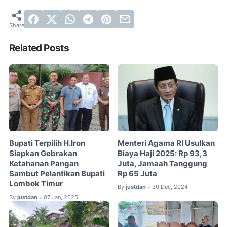
Related Posts
Bupati Terpilih H.Iron
Menteri Agama RI Usulkan
Siapkan Gebrakan
Biaya Haji 2025: Rp 93,3
Ketahanan Pangan
Juta, Jamaah Tanggung
Sambut Pelantikan Bupati
Rp 65 Juta
Lombok Timur
By
justdan
30 Dec, 2024
•
By
justdan
07 Jan, 2025
•