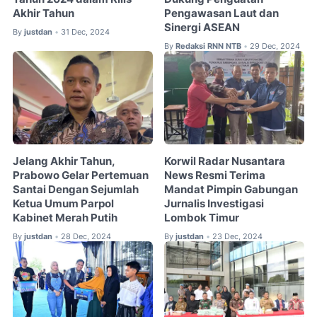
Akhir Tahun
Pengawasan Laut dan
Sinergi ASEAN
By
justdan
31 Dec, 2024
•
By
Redaksi RNN NTB
29 Dec, 2024
•
Jelang Akhir Tahun,
Korwil Radar Nusantara
Prabowo Gelar Pertemuan
News Resmi Terima
Santai Dengan Sejumlah
Mandat Pimpin Gabungan
Ketua Umum Parpol
Jurnalis Investigasi
Kabinet Merah Putih
Lombok Timur
By
justdan
28 Dec, 2024
By
justdan
23 Dec, 2024
•
•