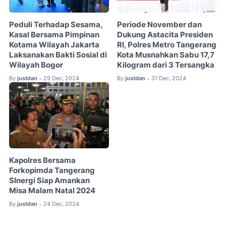
Peduli Terhadap Sesama,
Periode November dan
Kasal Bersama Pimpinan
Dukung Astacita Presiden
Kotama Wilayah Jakarta
RI, Polres Metro Tangerang
Laksanakan Bakti Sosial di
Kota Musnahkan Sabu 17,7
Wilayah Bogor
Kilogram dari 3 Tersangka
By
justdan
29 Dec, 2024
By
justdan
31 Dec, 2024
•
•
Kapolres Bersama
Forkopimda Tangerang
SInergi Siap Amankan
Misa Malam Natal 2024
By
justdan
24 Dec, 2024
•