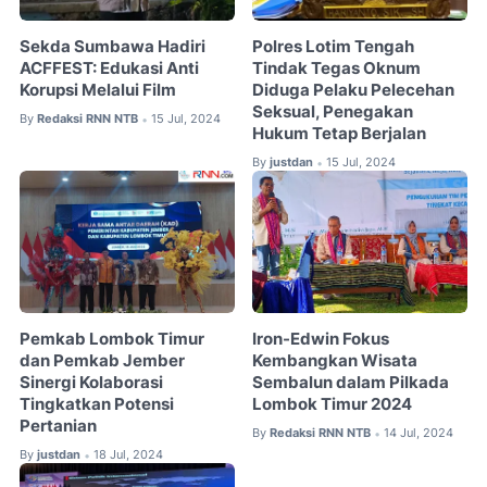
Sekda Sumbawa Hadiri
Polres Lotim Tengah
ACFFEST: Edukasi Anti
Tindak Tegas Oknum
Korupsi Melalui Film
Diduga Pelaku Pelecehan
Seksual, Penegakan
By
Redaksi RNN NTB
15 Jul, 2024
•
Hukum Tetap Berjalan
By
justdan
15 Jul, 2024
•
Pemkab Lombok Timur
Iron-Edwin Fokus
dan Pemkab Jember
Kembangkan Wisata
Sinergi Kolaborasi
Sembalun dalam Pilkada
Tingkatkan Potensi
Lombok Timur 2024
Pertanian
By
Redaksi RNN NTB
14 Jul, 2024
•
By
justdan
18 Jul, 2024
•