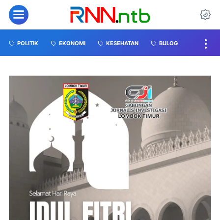
POLITIK
EKONOMI
KESEHATAN
BULOG