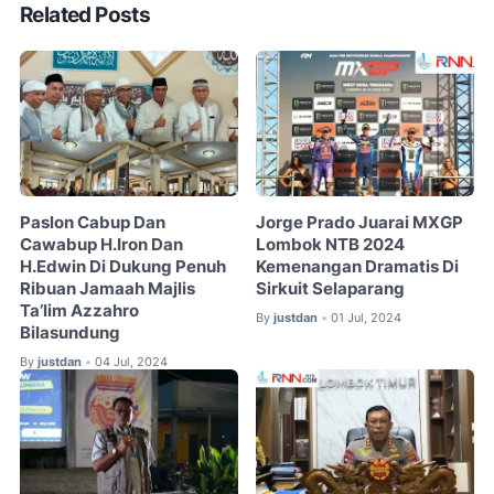
Related Posts
Paslon Cabup Dan
Jorge Prado Juarai MXGP
Cawabup H.Iron Dan
Lombok NTB 2024
H.Edwin Di Dukung Penuh
Kemenangan Dramatis Di
Ribuan Jamaah Majlis
Sirkuit Selaparang
Ta’lim Azzahro
By
justdan
01 Jul, 2024
•
Bilasundung
By
justdan
04 Jul, 2024
•