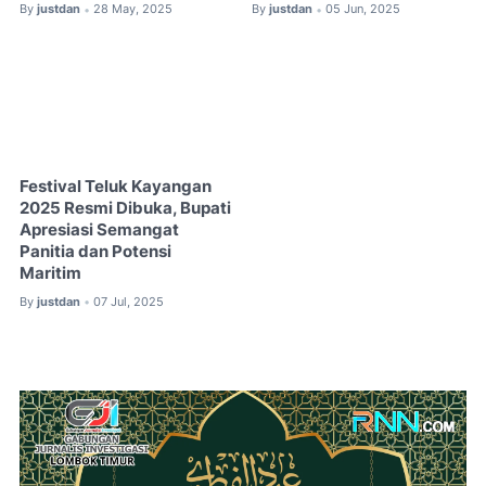
By
justdan
28 May, 2025
By
justdan
05 Jun, 2025
•
•
Festival Teluk Kayangan
2025 Resmi Dibuka, Bupati
Apresiasi Semangat
Panitia dan Potensi
Maritim
By
justdan
07 Jul, 2025
•