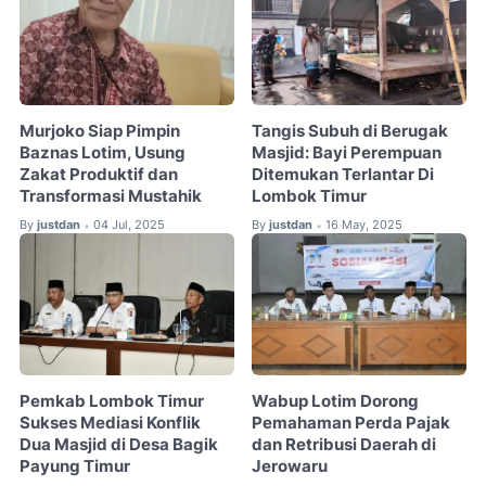
Murjoko Siap Pimpin
Tangis Subuh di Berugak
Baznas Lotim, Usung
Masjid: Bayi Perempuan
Zakat Produktif dan
Ditemukan Terlantar Di
Transformasi Mustahik
Lombok Timur
By
justdan
04 Jul, 2025
By
justdan
16 May, 2025
•
•
Pemkab Lombok Timur
Wabup Lotim Dorong
Sukses Mediasi Konflik
Pemahaman Perda Pajak
Dua Masjid di Desa Bagik
dan Retribusi Daerah di
Payung Timur
Jerowaru