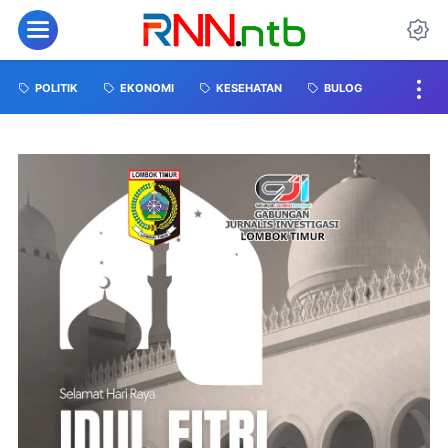
POLITIK
EKONOMI
KESEHATAN
BULOG