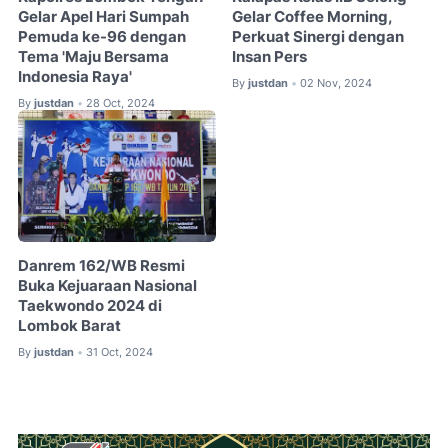
Gelar Apel Hari Sumpah
Gelar Coffee Morning,
Pemuda ke-96 dengan
Perkuat Sinergi dengan
Tema 'Maju Bersama
Insan Pers
Indonesia Raya'
By
justdan
02 Nov, 2024
•
By
justdan
28 Oct, 2024
•
Danrem 162/WB Resmi
Buka Kejuaraan Nasional
Taekwondo 2024 di
Lombok Barat
By
justdan
31 Oct, 2024
•