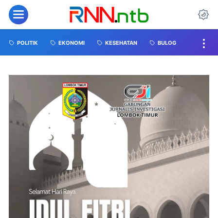
POLITIK
EKONOMI
KESEHATAN
BULOG