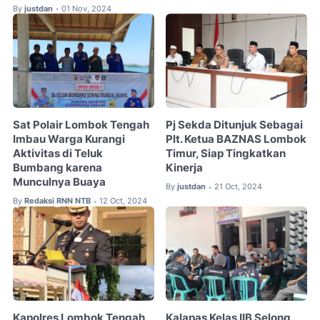
By
justdan
01 Nov, 2024
•
Sat Polair Lombok Tengah
Pj Sekda Ditunjuk Sebagai
Imbau Warga Kurangi
Plt. Ketua BAZNAS Lombok
Aktivitas di Teluk
Timur, Siap Tingkatkan
Bumbang karena
Kinerja
Munculnya Buaya
By
justdan
21 Oct, 2024
•
By
Redaksi RNN NTB
12 Oct, 2024
•
Kapolres Lombok Tengah
Kalapas Kelas IIB Selong