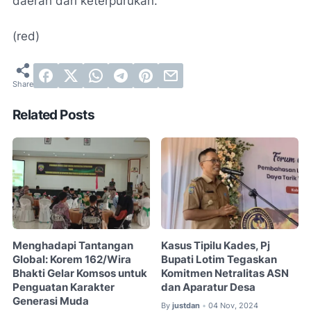
daerah dari keterpurukan.
(red)
Related Posts
Menghadapi Tantangan
Kasus Tipilu Kades, Pj
Global: Korem 162/Wira
Bupati Lotim Tegaskan
Bhakti Gelar Komsos untuk
Komitmen Netralitas ASN
Penguatan Karakter
dan Aparatur Desa
Generasi Muda
By
justdan
04 Nov, 2024
•