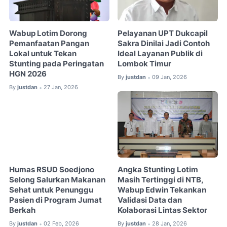
Wabup Lotim Dorong
Pelayanan UPT Dukcapil
Pemanfaatan Pangan
Sakra Dinilai Jadi Contoh
Lokal untuk Tekan
Ideal Layanan Publik di
Stunting pada Peringatan
Lombok Timur
HGN 2026
By
justdan
09 Jan, 2026
•
By
justdan
27 Jan, 2026
•
Humas RSUD Soedjono
Angka Stunting Lotim
Selong Salurkan Makanan
Masih Tertinggi di NTB,
Sehat untuk Penunggu
Wabup Edwin Tekankan
Pasien di Program Jumat
Validasi Data dan
Berkah
Kolaborasi Lintas Sektor
By
justdan
02 Feb, 2026
By
justdan
28 Jan, 2026
•
•