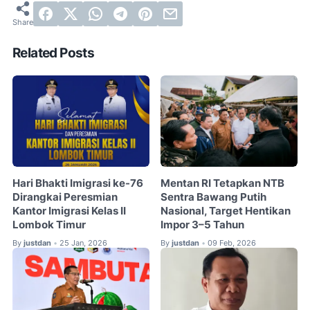
Related Posts
Hari Bhakti Imigrasi ke-76
Mentan RI Tetapkan NTB
Dirangkai Peresmian
Sentra Bawang Putih
Kantor Imigrasi Kelas II
Nasional, Target Hentikan
Lombok Timur
Impor 3–5 Tahun
By
justdan
25 Jan, 2026
By
justdan
09 Feb, 2026
•
•