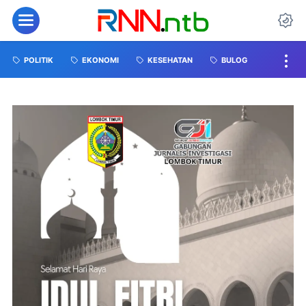
POLITIK
EKONOMI
KESEHATAN
BULOG