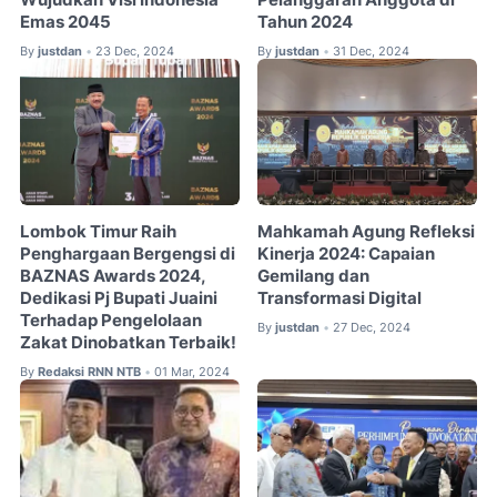
Emas 2045
Tahun 2024
By
justdan
23 Dec, 2024
By
justdan
31 Dec, 2024
•
•
Lombok Timur Raih
Mahkamah Agung Refleksi
Penghargaan Bergengsi di
Kinerja 2024: Capaian
BAZNAS Awards 2024,
Gemilang dan
Dedikasi Pj Bupati Juaini
Transformasi Digital
Terhadap Pengelolaan
By
justdan
27 Dec, 2024
•
Zakat Dinobatkan Terbaik!
By
Redaksi RNN NTB
01 Mar, 2024
•