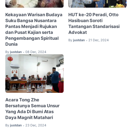
Kekayaan Warisan Budaya
HUT ke-20 Peradi, Otto
Suku Bangsa Nusantara
Hasibuan Soroti
Pantas Menjadi Rujukan
Tantangan Standarisasi
dan Pusat Kajian serta
Advokat
Pengembangan Spiritual
By
justdan
21 Dec, 2024
•
Dunia
By
justdan
08 Dec, 2024
•
Acara Tong Zhe
Bersatunya Semua Unsur
Yang Ada Di Bumi Atas
Daya Magnit Matahari
By
justdan
23 Dec, 2024
•