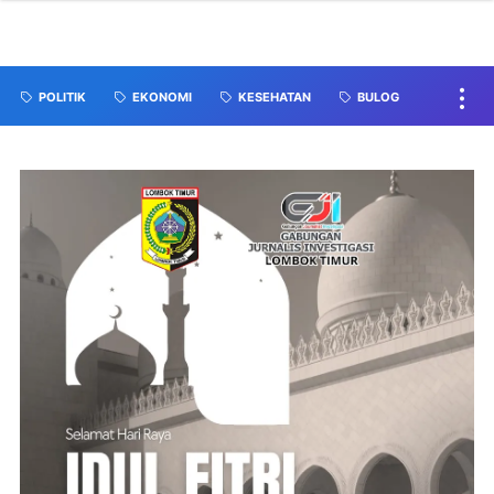
POLITIK
EKONOMI
KESEHATAN
BULOG