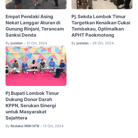
Empat Pendaki Asing
Pj. Sekda Lombok Timur
Nekat Langgar Aturan di
Targetkan Kenaikan Cukai
Gunung Rinjani, Terancam
Tembakau, Optimalkan
Sanksi Denda
APHT Paokmotong
By
justdan
31 Oct, 2024
By
justdan
26 Oct, 2024
•
•
Pj Bupati Lombok Timur
Dukung Donor Darah
KPPN, Serukan Sinergi
untuk Masyarakat
Sejahtera
By
Redaksi RNN NTB
13 Oct, 2024
•