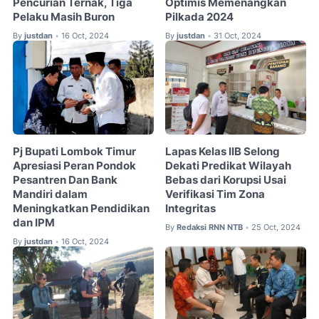
Pencurian Ternak, Tiga
Optimis Memenangkan
Pelaku Masih Buron
Pilkada 2024
By
justdan
16 Oct, 2024
By
justdan
31 Oct, 2024
•
•
Pj Bupati Lombok Timur
Lapas Kelas IIB Selong
Apresiasi Peran Pondok
Dekati Predikat Wilayah
Pesantren Dan Bank
Bebas dari Korupsi Usai
Mandiri dalam
Verifikasi Tim Zona
Meningkatkan Pendidikan
Integritas
dan IPM
By
Redaksi RNN NTB
25 Oct, 2024
•
By
justdan
16 Oct, 2024
•