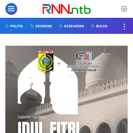
POLITIK
EKONOMI
KESEHATAN
BULOG