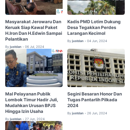
Masyarakat Jerowaru Dan
Kadis PMD Lotim Dukung
Keruak Siap Kawal Paket
Desa Tegakkan Perdes
H.Iron Dan H.Edwin Sampai
Larangan Kecimol
Pelantikan
By
justdan
04 Jun, 2024
•
By
justdan
06 Jul, 2024
•
Mal Pelayanan Publik
Segini Besaran Honor Dan
Lombok Timur Hadir Juli,
Tugas Pantarlih Pilkada
Mudahkan Urusan BPJS
2024
Hingga Izin Usaha
By
justdan
26 Jun, 2024
•
By
justdan
27 Jun, 2024
•