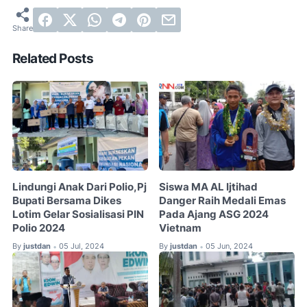
Related Posts
Lindungi Anak Dari Polio,Pj
Siswa MA AL Ijtihad
Bupati Bersama Dikes
Danger Raih Medali Emas
Lotim Gelar Sosialisasi PIN
Pada Ajang ASG 2024
Polio 2024
Vietnam
By
justdan
05 Jul, 2024
By
justdan
05 Jun, 2024
•
•