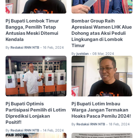
Pj Bupati Lombok Timur
Bombar Group Raih
Bangga, Pemilih Tetap
Apresiasi Wamen LHK Alue
Antusias Meski Ditemui
Dohong atas Aksi Peduli
Kendala
Lingkungan di Lombok
Timur
By
Redaksi RNN NTB
16 Feb, 2024
•
By
justdan
08 Mar, 2024
•
Pj Bupati Optimis
Pj Bupati Lotim Imbau
Partisipasi Pemilih di Lotim
Warga Jangan Termakan
Diprediksi Lonjakan
Hoaks Pasca Pemilu 2024!
Positif!
By
Redaksi RNN NTB
18 Feb, 2024
•
By
Redaksi RNN NTB
14 Feb, 2024
•