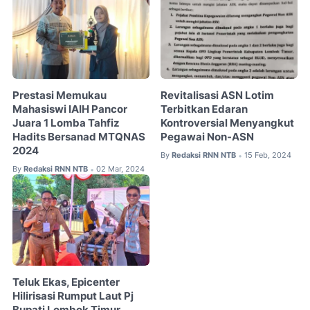
Prestasi Memukau
Revitalisasi ASN Lotim
Mahasiswi IAIH Pancor
Terbitkan Edaran
Juara 1 Lomba Tahfiz
Kontroversial Menyangkut
Hadits Bersanad MTQNAS
Pegawai Non-ASN
2024
By
Redaksi RNN NTB
15 Feb, 2024
•
By
Redaksi RNN NTB
02 Mar, 2024
•
Teluk Ekas, Epicenter
Hilirisasi Rumput Laut Pj
Bupati Lombok Timur