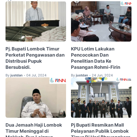
Pj. Bupati Lombok Timur
KPU Lotim Lakukan
Perketat Pengawasan dan
Pencocokan Dan
Distribusi Pupuk
Penelitian Data Ke
Bersubsidi.
Pasangan Rohmi-Firin
By
justdan
04 Jul, 2024
By
justdan
24 Jun, 2024
•
•
Dua Jemaah Haji Lombok
Pj Bupati Resmikan Mall
Timur Meninggal di
Pelayanan Publik Lombok