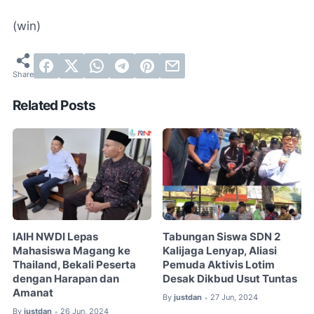
(win)
Related Posts
IAIH NWDI Lepas
Tabungan Siswa SDN 2
Mahasiswa Magang ke
Kalijaga Lenyap, Aliasi
Thailand, Bekali Peserta
Pemuda Aktivis Lotim
dengan Harapan dan
Desak Dikbud Usut Tuntas
Amanat
By
justdan
27 Jun, 2024
•
By
justdan
26 Jun, 2024
•