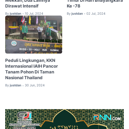
Mekkah, Dua Lainnya
Timur Di Hari Bhayangkara
Dirawat Intensif
Ke -78
By
justdan
10 Jul, 2024
By
justdan
02 Jul, 2024
•
•
Peduli Lingkungan, KKN
Internasional IAIH Pancor
Tanam Pohon Di Taman
Nasional Thailand
By
justdan
30 Jun, 2024
•