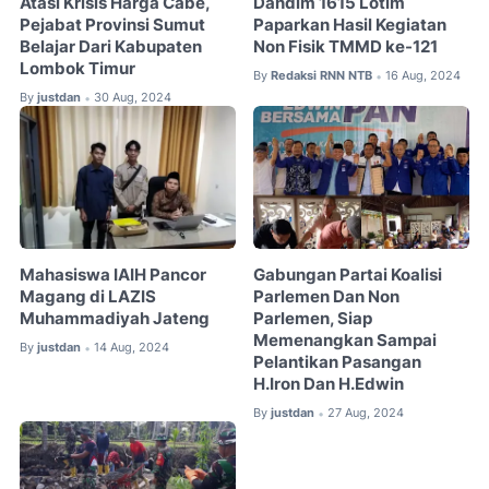
Atasi Krisis Harga Cabe,
Dandim 1615 Lotim
Pejabat Provinsi Sumut
Paparkan Hasil Kegiatan
Belajar Dari Kabupaten
Non Fisik TMMD ke-121
Lombok Timur
By
Redaksi RNN NTB
16 Aug, 2024
•
By
justdan
30 Aug, 2024
•
Mahasiswa IAIH Pancor
Gabungan Partai Koalisi
Magang di LAZIS
Parlemen Dan Non
Muhammadiyah Jateng
Parlemen, Siap
Memenangkan Sampai
By
justdan
14 Aug, 2024
•
Pelantikan Pasangan
H.Iron Dan H.Edwin
By
justdan
27 Aug, 2024
•