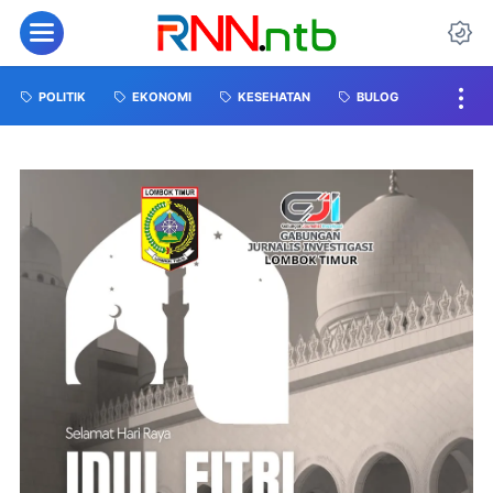
POLITIK
EKONOMI
KESEHATAN
BULOG