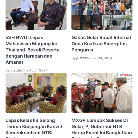
IAIH NWDI Lepas
Ganas Gelar Rapat Internal
Mahasiswa Magang ke
Guna Kuatkan Sinergitas
Thailand, Bekali Peserta
Pengurus
dengan Harapan dan
By
justdan
27 Jul, 2024
•
Amanat
By
justdan
26 Jun, 2024
•
Lapas Kelas IIB Selong
MXGP Lombok Sukses Di
Terima Kunjungan Kanwil
Gelar, Pj Gubernur NTB
Kemenkumham NTB:
Harap Event Ini Bangkitkan