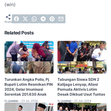
(win)
Related Posts
Turunkan Angka Polio, Pj
Tabungan Siswa SDN 2
Bupati Lotim Resmikan PIN
Kalijaga Lenyap, Aliasi
2024, Gelar Imunisasi
Pemuda Aktivis Lotim
Serentak 201.630 Anak
Desak Dikbud Usut Tuntas
By
justdan
23 Jul, 2024
By
justdan
27 Jun, 2024
•
•