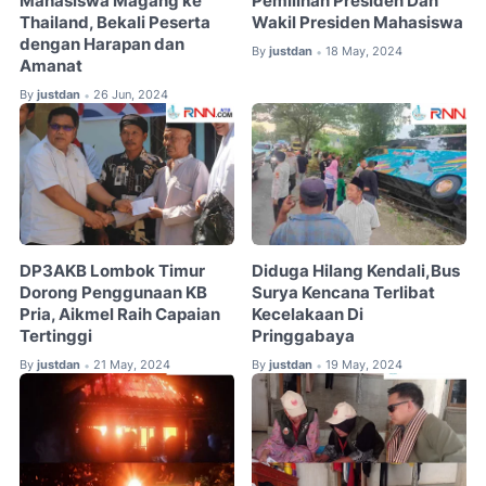
Mahasiswa Magang ke
Pemilihan Presiden Dan
Thailand, Bekali Peserta
Wakil Presiden Mahasiswa
dengan Harapan dan
By
justdan
18 May, 2024
•
Amanat
By
justdan
26 Jun, 2024
•
DP3AKB Lombok Timur
Diduga Hilang Kendali,Bus
Dorong Penggunaan KB
Surya Kencana Terlibat
Pria, Aikmel Raih Capaian
Kecelakaan Di
Tertinggi
Pringgabaya
By
justdan
21 May, 2024
By
justdan
19 May, 2024
•
•