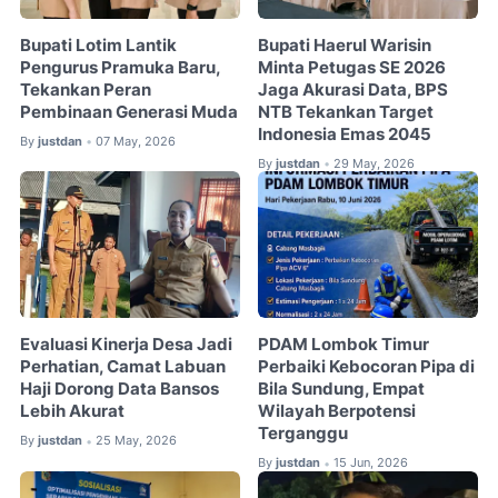
Bupati Lotim Lantik
Bupati Haerul Warisin
Pengurus Pramuka Baru,
Minta Petugas SE 2026
Tekankan Peran
Jaga Akurasi Data, BPS
Pembinaan Generasi Muda
NTB Tekankan Target
Indonesia Emas 2045
By
justdan
07 May, 2026
•
By
justdan
29 May, 2026
•
Evaluasi Kinerja Desa Jadi
PDAM Lombok Timur
Perhatian, Camat Labuan
Perbaiki Kebocoran Pipa di
Haji Dorong Data Bansos
Bila Sundung, Empat
Lebih Akurat
Wilayah Berpotensi
Terganggu
By
justdan
25 May, 2026
•
By
justdan
15 Jun, 2026
•