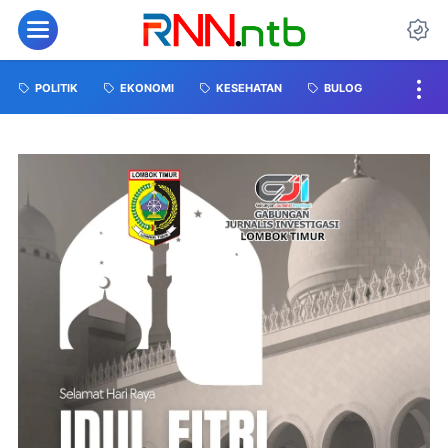
POLITIK
EKONOMI
KESEHATAN
BULOG