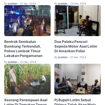
By
justdan
07 Apr, 2024
By
justdan
24 Apr, 2024
•
•
Bentrok Sembalun
Dua Pelaku Pencuri
Bumbung Terkendali,
Sepeda Motor Asal Lotim
Polres Lombok Timur
Di Amankan Polisi
Lakukan Pengamanan
By
justdan
07 Apr, 2024
•
By
justdan
03 Apr, 2024
•
Seorang Perempuan Asal
Pj Bupati Lotim Sebut
Lotim Di Temukan Tewas
Dirinya Tidak Akan Maju