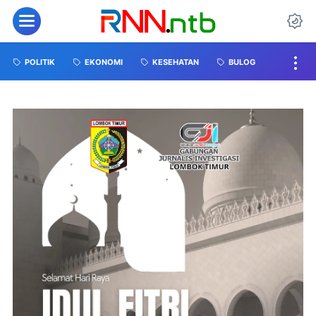
POLITIK
EKONOMI
KESEHATAN
BULOG