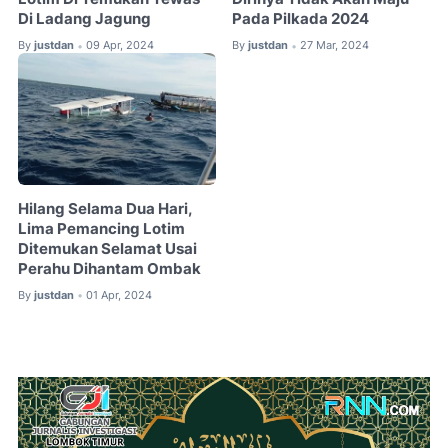
Di Ladang Jagung
Pada Pilkada 2024
By
justdan
09 Apr, 2024
By
justdan
27 Mar, 2024
•
•
Hilang Selama Dua Hari,
Lima Pemancing Lotim
Ditemukan Selamat Usai
Perahu Dihantam Ombak
By
justdan
01 Apr, 2024
•