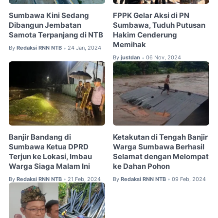
Sumbawa Kini Sedang
FPPK Gelar Aksi di PN
Dibangun Jembatan
Sumbawa, Tuduh Putusan
Samota Terpanjang di NTB
Hakim Cenderung
Memihak
By
Redaksi RNN NTB
24 Jan, 2024
•
By
justdan
06 Nov, 2024
•
Banjir Bandang di
Ketakutan di Tengah Banjir
Sumbawa Ketua DPRD
Warga Sumbawa Berhasil
Terjun ke Lokasi, Imbau
Selamat dengan Melompat
Warga Siaga Malam Ini
ke Dahan Pohon
By
Redaksi RNN NTB
21 Feb, 2024
By
Redaksi RNN NTB
09 Feb, 2024
•
•