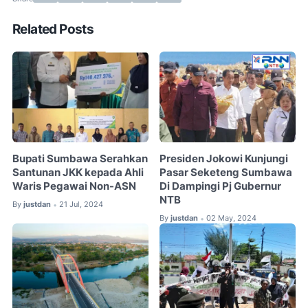
Related Posts
Bupati Sumbawa Serahkan
Presiden Jokowi Kunjungi
Santunan JKK kepada Ahli
Pasar Seketeng Sumbawa
Waris Pegawai Non-ASN
Di Dampingi Pj Gubernur
NTB
By
justdan
21 Jul, 2024
•
By
justdan
02 May, 2024
•