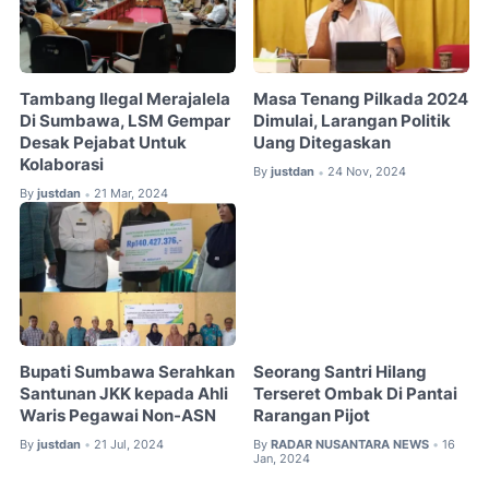
Tambang Ilegal Merajalela
Masa Tenang Pilkada 2024
Di Sumbawa, LSM Gempar
Dimulai, Larangan Politik
Desak Pejabat Untuk
Uang Ditegaskan
Kolaborasi
By
justdan
24 Nov, 2024
•
By
justdan
21 Mar, 2024
•
Bupati Sumbawa Serahkan
Seorang Santri Hilang
Santunan JKK kepada Ahli
Terseret Ombak Di Pantai
Waris Pegawai Non-ASN
Rarangan Pijot
By
justdan
21 Jul, 2024
By
RADAR NUSANTARA NEWS
16
•
•
Jan, 2024